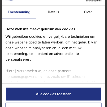
Lith
Loosbroek
Toestemming
Details
Over
Wilt u de jaarcijfers inzien? Ga dan hier naar de
jaarcijfers per
Deze website maakt gebruik van cookies
productielocatie
.
Wij gebruiken cookies en vergelijkbare technieken om
onze website goed te laten werken, om het gebruik van
Waterkwaliteit in andere plaatsen
onze website te analyseren en, alleen met uw
toestemming, om content en advertenties te
Locatie
personaliseren.
Toon
Hierbij verzamelen wij en onze partners
persoonsgegevens over u, zoals uw IP‑adres en
surfgedrag op en mogelijk ook buiten onze website. Met
deze gegevens kunnen wij een profiel van u opbouwen
zodat wij onze content en communicatie kunnen
Alle cookies toestaan
afstemmen op uw voorkeuren. Partners kunnen deze
gegevens combineren met informatie die u eerder aan