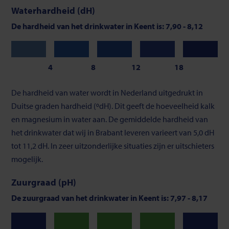
Waterhardheid (dH)
De hardheid van het drinkwater in Keent is: 7,90 - 8,12
Zeer
Zacht
Gemiddeld
Vrij
Hard
zacht
hard
4
8
12
18
Schaalverdeling
De hardheid van water wordt in Nederland uitgedrukt in
van
Duitse graden hardheid (ºdH). Dit geeft de hoeveelheid kalk
waterhardheid
en magnesium in water aan. De gemiddelde hardheid van
het drinkwater dat wij in Brabant leveren varieert van 5,0 dH
tot 11,2 dH. In zeer uitzonderlijke situaties zijn er uitschieters
mogelijk.
Zuurgraad (pH)
De zuurgraad van het drinkwater in Keent is: 7,97 - 8,17
Neutraal
Neutraal
Neutraal
Laag
Hoog