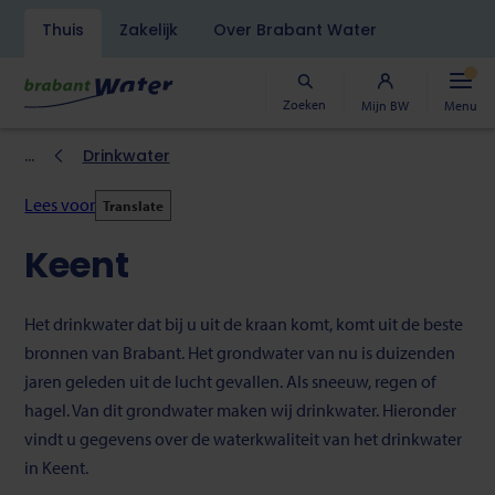
Navigatiebalk
Thuis
Zakelijk
Over Brabant Water
Overslaan
en
naar
Zoeken
Mijn BW
Menu
de
inhoud
Kruimelpad
Drinkwater
gaan
Lees voor
Translate
Keent
Het drinkwater dat bij u uit de kraan komt, komt uit de beste
bronnen van Brabant. Het grondwater van nu is duizenden
jaren geleden uit de lucht gevallen. Als sneeuw, regen of
hagel. Van dit grondwater maken wij drinkwater. Hieronder
vindt u gegevens over de waterkwaliteit van het drinkwater
in Keent.