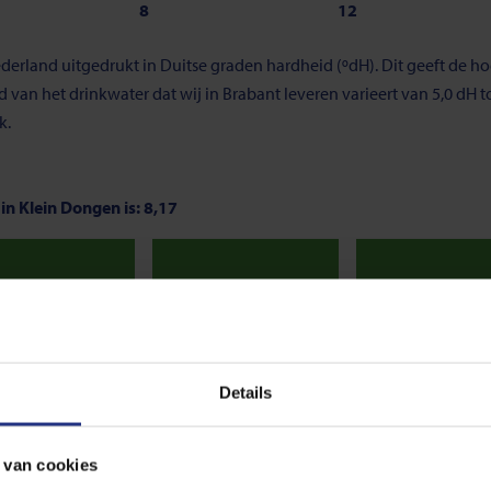
8
12
derland uitgedrukt in Duitse graden hardheid (ºdH). Dit geeft de 
an het drinkwater dat wij in Brabant leveren varieert van 5,0 dH tot
k.
in Klein Dongen is: 8,17
Neutraal
Neutraal
Neu
7,8
8,3
 van 7. Onder de 7, noemen we het water zuur. En is de pH-waarde gr
Details
s de norm voor drinkwater. De meest optimale waarde ligt tussen de 7
 van cookies