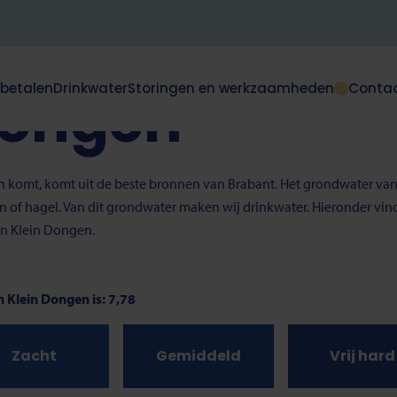
Dongen
 betalen
Drinkwater
Storingen en werkzaamheden
Conta
Dongen
Dit
klapt
deze
e
subnavigatie
open
aan komt, komt uit de beste bronnen van Brabant. Het grondwater van
of
en of hagel. Van dit grondwater maken wij drinkwater. Hieronder vi
dicht.
in Klein Dongen.
 Klein Dongen is: 7,78
Zacht
Gemiddeld
Vrij hard