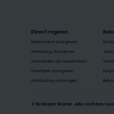
Footer
Direct regelen
Rek
top
Meterstand doorgeven
Drink
Verhuizing doorgeven
Jaar
Aanmelden als nieuwe klant
Voor
Overlijden doorgeven
Hulp 
Aansluiting aanvragen
Betaa
© Brabant Water. Alle rechten vo