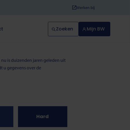
Werken bij
Zoeken
Mijn BW
ct
 nu is duizenden jaren geleden uit
ndt u gegevens over de
Hard