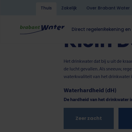
Kruimelpad
Home
Drinkwater
Klein 
Thuis
Zakelijk
Over Brabant Water
Overslaan
en
Lees voor
Translate
naar
Direct regelen
Rekening en
Klein 
de
Hoofdnavigatie
Dit
Dit
inhoud
klapt
klapt
gaan
deze
deze
subnavigatie
subnavigati
open
open
Het drinkwater dat bij u uit de kr
of
of
de lucht gevallen. Als sneeuw, reg
dicht.
dicht.
waterkwaliteit van het drinkwater 
Waterhardheid (dH)
De hardheid van het drinkwater in
Zeer zacht