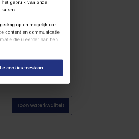
 het gebruik van onze
ttelijke eisen. Benieuwd naar de
liseren.
een voortschrijdende rapportage
wettelijke eisen.
fgedrag op en mogelijk ook
nze content en communicatie
atie die u eerder aan hen
en onze
cookieverklaring
.
lle cookies toestaan
on rechts onderaan de
Toon
waterkwaliteit