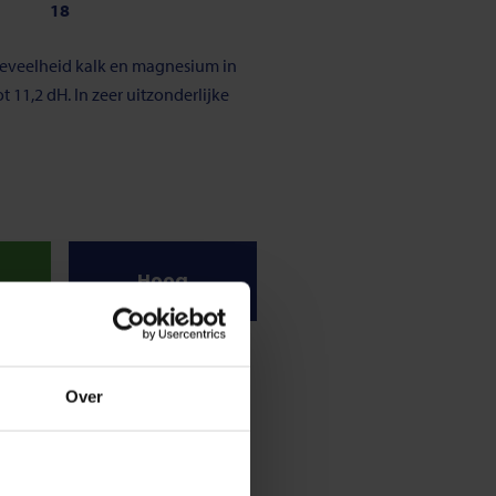
18
hoeveelheid kalk en magnesium in
 11,2 dH. In zeer uitzonderlijke
Hoog
traal
9,5
oter dan 7, dan is het niet-zuur.
Over
,8 en de 8,3 pH.