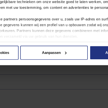
gelijkbare technieken om onze website goed te laten werken, om
derstaand waterproductiebedrijf. Voor drinkwater gelden strenge we
leen met uw toestemming, om content en advertenties te persona
water? Open dan de pdf van het waterproductiebedrijf. Het betreft 
dt bijgewerkt. U kunt hieruit afleiden dat ons water voldoet aan alle 
ze partners persoonsgegevens over u, zoals uw IP‑adres en sur
ze gegevens kunnen wij een profiel van u opbouwen zodat wij o
rkeuren. Partners kunnen deze gegevens combineren met inform
bben verzameld via uw gebruik van hun diensten.
 hier naar de
jaarcijfers per productielocatie
.
 cookies, de doelen en onze partners in onze
privacyverklaring
ookies
Aanpassen
A
andere plaatsen
er moment wijzigen of intrekken via de cookie instellingen butt