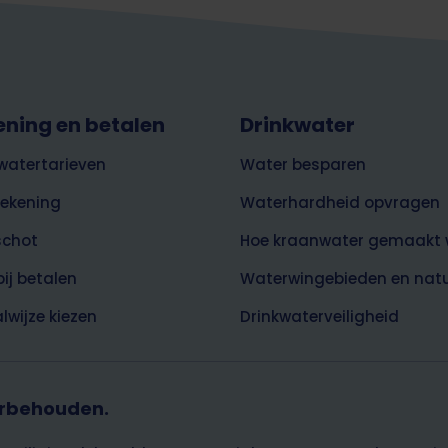
ening en betalen
Drinkwater
watertarieven
Water besparen
rekening
Waterhardheid opvragen
schot
Hoe kraanwater gemaakt 
bij betalen
Waterwingebieden en nat
lwijze kiezen
Drinkwaterveiligheid
orbehouden.